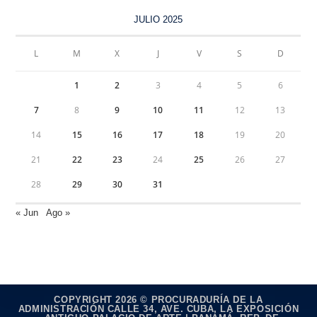
JULIO 2025
L
M
X
J
V
S
D
1
2
3
4
5
6
7
8
9
10
11
12
13
14
15
16
17
18
19
20
21
22
23
24
25
26
27
28
29
30
31
« Jun
Ago »
COPYRIGHT 2026 © PROCURADURÍA DE LA
ADMINISTRACIÓN CALLE 34, AVE. CUBA, LA EXPOSICIÓN