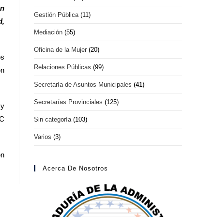
on
Gestión Pública
(11)
d,
Mediación
(55)
Oficina de la Mujer
(20)
os
Relaciones Públicas
(99)
ón
Secretaría de Asuntos Municipales
(41)
Secretarías Provinciales
(125)
 y
MC
Sin categoría
(103)
Varios
(3)
ón
Acerca De Nosotros