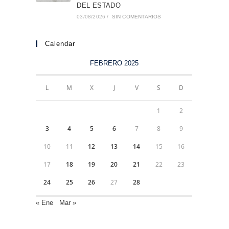
DEL ESTADO
03/08/2026
/
SIN COMENTARIOS
Calendar
FEBRERO 2025
L
M
X
J
V
S
D
1
2
3
4
5
6
7
8
9
10
11
12
13
14
15
16
17
18
19
20
21
22
23
24
25
26
27
28
« Ene
Mar »